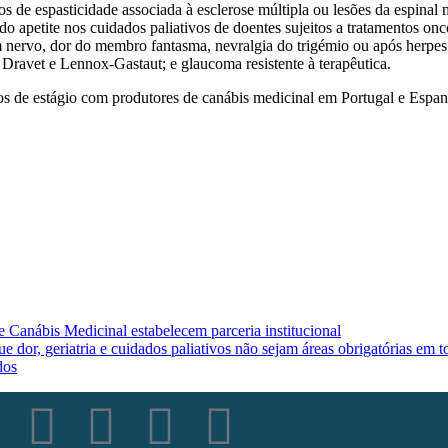
s de espasticidade associada à esclerose múltipla ou lesões da espinal 
o apetite nos cuidados paliativos de doentes sujeitos a tratamentos o
nervo, dor do membro fantasma, nevralgia do trigémio ou após herpes zó
 Dravet e Lennox-Gastaut; e glaucoma resistente à terapêutica.
os de estágio com produtores de canábis medicinal em Portugal e Espa
Canábis Medicinal estabelecem parceria institucional
e dor, geriatria e cuidados paliativos não sejam áreas obrigatórias em 
dos