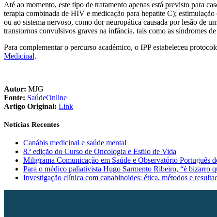
Até ao momento, este tipo de tratamento apenas está previsto para caso
terapia combinada de HIV e medicação para hepatite C); estimulação d
ou ao sistema nervoso, como dor neuropática causada por lesão de um 
transtornos convulsivos graves na infância, tais como as síndromes de
Para complementar o percurso académico, o IPP estabeleceu protocol
Medicinal
.
Autor:
MJG
Fonte:
SaúdeOnline
Artigo Original:
Link
Notícias Recentes
Canábis medicinal e saúde mental
8.ª edição do Curso de Oncologia e Estilo de Vida
Miligrama Comunicação em Saúde e Observatório Português de 
Para o médico paliativista Hugo Sarmento Ribeiro, “é bizarro qu
Investigação clínica com canabinoides: ética, métodos e resulta