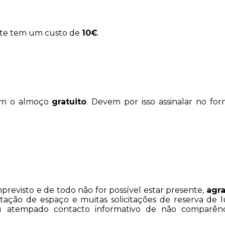
este tem um custo de
10€
.
têm o almoço
gratuito
. Devem por isso assinalar no for
mprevisto e de todo não for possível estar presente,
agr
tação de espaço e muitas solicitações de reserva de 
atempado contacto informativo de não comparência