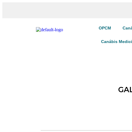
OPCM
Caná
Canábis Medic
GA