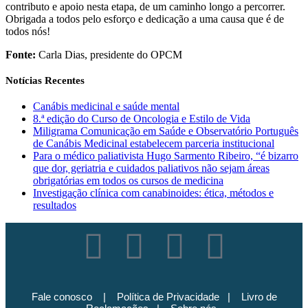
contributo e apoio nesta etapa, de um caminho longo a percorrer.
Obrigada a todos pelo esforço e dedicação a uma causa que é de
todos nós!
Fonte:
Carla Dias, presidente do OPCM
Notícias Recentes
Canábis medicinal e saúde mental
8.ª edição do Curso de Oncologia e Estilo de Vida
Miligrama Comunicação em Saúde e Observatório Português
de Canábis Medicinal estabelecem parceria institucional
Para o médico paliativista Hugo Sarmento Ribeiro, “é bizarro
que dor, geriatria e cuidados paliativos não sejam áreas
obrigatórias em todos os cursos de medicina
Investigação clínica com canabinoides: ética, métodos e
resultados
Fale conosco
|
Política de Privacidade
|
Livro de