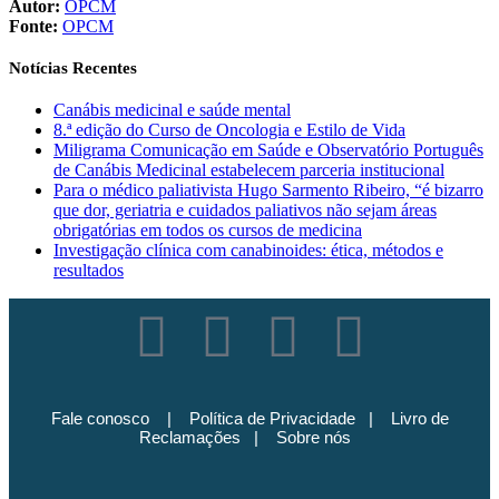
Autor:
OPCM
Fonte:
OPCM
Notícias Recentes
Canábis medicinal e saúde mental
8.ª edição do Curso de Oncologia e Estilo de Vida
Miligrama Comunicação em Saúde e Observatório Português
de Canábis Medicinal estabelecem parceria institucional
Para o médico paliativista Hugo Sarmento Ribeiro, “é bizarro
que dor, geriatria e cuidados paliativos não sejam áreas
obrigatórias em todos os cursos de medicina
Investigação clínica com canabinoides: ética, métodos e
resultados
Fale conosco
|
Política de Privacidade
|
Livro de
Reclamações
|
Sobre nós