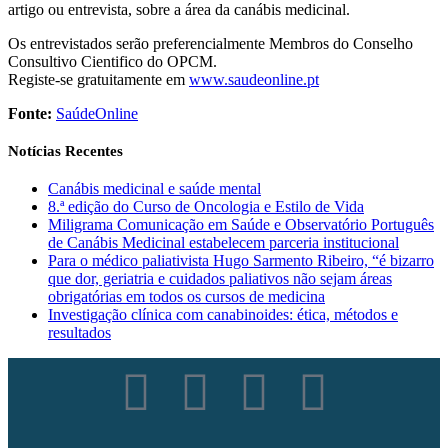
artigo ou entrevista, sobre a área da canábis medicinal.
Os entrevistados serão preferencialmente Membros do Conselho
Consultivo Cientifico do OPCM.
Registe-se gratuitamente em
www.saudeonline.pt
Fonte:
SaúdeOnline
Notícias Recentes
Canábis medicinal e saúde mental
8.ª edição do Curso de Oncologia e Estilo de Vida
Miligrama Comunicação em Saúde e Observatório Português
de Canábis Medicinal estabelecem parceria institucional
Para o médico paliativista Hugo Sarmento Ribeiro, “é bizarro
que dor, geriatria e cuidados paliativos não sejam áreas
obrigatórias em todos os cursos de medicina
Investigação clínica com canabinoides: ética, métodos e
resultados