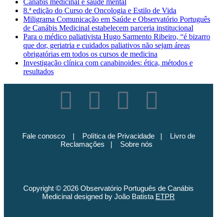
Canábis medicinal e saúde mental
8.ª edição do Curso de Oncologia e Estilo de Vida
Miligrama Comunicação em Saúde e Observatório Português
de Canábis Medicinal estabelecem parceria institucional
Para o médico paliativista Hugo Sarmento Ribeiro, “é bizarro
que dor, geriatria e cuidados paliativos não sejam áreas
obrigatórias em todos os cursos de medicina
Investigação clínica com canabinoides: ética, métodos e
resultados
Fale conosco
|
Política de Privacidade
|
Livro de
Reclamações
|
Sobre nós
Copyright © 2026 Observatório Português de Canábis
Medicinal designed by João Batista
ETPR