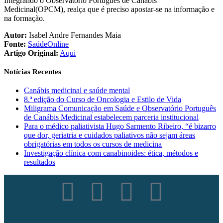
Integrando o Observatório Português de Canábis
Medicinal(OPCM), realça que é preciso apostar-se na informação e
na formação.
Autor:
Isabel Andre Fernandes Maia
Fonte:
SaúdeOnline
Artigo Original:
Aqui
Notícias Recentes
Canábis medicinal e saúde mental
8.ª edição do Curso de Oncologia e Estilo de Vida
Miligrama Comunicação em Saúde e Observatório Português
de Canábis Medicinal estabelecem parceria institucional
Para o médico paliativista Hugo Sarmento Ribeiro, “é bizarro
que dor, geriatria e cuidados paliativos não sejam áreas
obrigatórias em todos os cursos de medicina
Investigação clínica com canabinoides: ética, métodos e
resultados