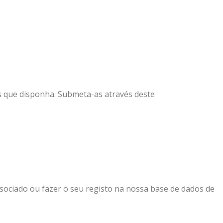
 que disponha. Submeta-as através deste
formulário de co
ssociado ou fazer o seu registo na nossa base de dados de
u