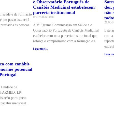
e Observatório Português de
Sarm
Canábis Medicinal estabelecem
dor, 
parceria institucional
não 
m saúde e da formação
05/07/2026
00:01
todo
 é um passo essencial
21/06/
prestados às pessoas
A Miligrama Comunicação em Saúde e o
Observatório Português de Canábis Medicinal
Este a
estabeleceram uma parceria institucional que
com a 
reforça o compromisso com a formação e a
report
entrevi
Leia mais »
Leia ma
ica com canábis
enorme potencial
Portugal
a Unidade de
INFARMED, I.P.,
gislação portuguesa
 canábis medicinal.