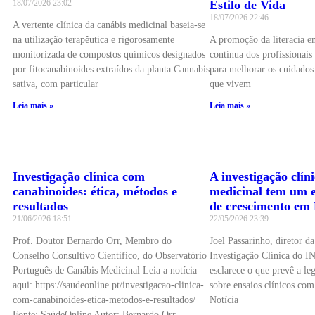
18/07/2026
23:02
Estilo de Vida
18/07/2026
22:46
A vertente clínica da canábis medicinal baseia-se
na utilização terapêutica e rigorosamente
A promoção da literacia e
monitorizada de compostos químicos designados
contínua dos profissionais
por fitocanabinoides extraídos da planta Cannabis
para melhorar os cuidados 
sativa, com particular
que vivem
Leia mais »
Leia mais »
Investigação clínica com
A investigação clín
canabinoides: ética, métodos e
medicinal tem um 
resultados
de crescimento em 
21/06/2026
18:51
22/05/2026
23:39
Prof. Doutor Bernardo Orr, Membro do
Joel Passarinho, diretor d
Conselho Consultivo Cientifico, do Observatório
Investigação Clínica do 
Português de Canábis Medicinal Leia a notícia
esclarece o que prevê a le
aqui: https://saudeonline.pt/investigacao-clinica-
sobre ensaios clínicos com
com-canabinoides-etica-metodos-e-resultados/
Notícia
Fonte: SaúdeOnline Autor: Bernardo Orr