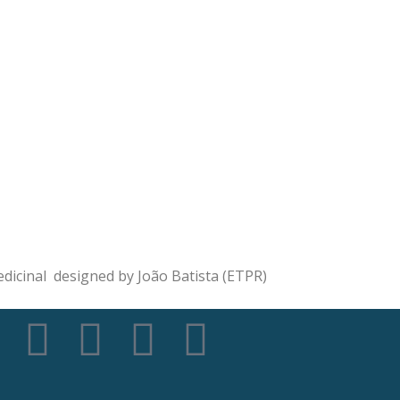
 terapêuticos
co
|
Política de Privacidade
|
Sobre nós
icinal designed by João Batista (ETPR)