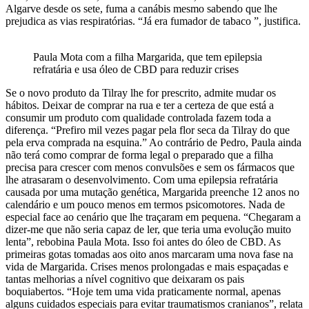
Algarve desde os sete, fuma a canábis mesmo sabendo que lhe
prejudica as vias respiratórias. “Já era fumador de tabaco ”, justifica.
Paula Mota com a filha Margarida, que tem epilepsia
refratária e usa óleo de CBD para reduzir crises
Se o novo produto da Tilray lhe for prescrito, admite mudar os
hábitos. Deixar de comprar na rua e ter a certeza de que está a
consumir um produto com qualidade controlada fazem toda a
diferença. “Prefiro mil vezes pagar pela flor seca da Tilray do que
pela erva comprada na esquina.” Ao contrário de Pedro, Paula ainda
não terá como comprar de forma legal o preparado que a filha
precisa para crescer com menos convulsões e sem os fármacos que
lhe atrasaram o desenvolvimento. Com uma epilepsia refratária
causada por uma mutação genética, Margarida preenche 12 anos no
calendário e um pouco menos em termos psicomotores. Nada de
especial face ao cenário que lhe traçaram em pequena. “Chegaram a
dizer-me que não seria capaz de ler, que teria uma evolução muito
lenta”, rebobina Paula Mota. Isso foi antes do óleo de CBD. As
primeiras gotas tomadas aos oito anos marcaram uma nova fase na
vida de Margarida. Crises menos prolongadas e mais espaçadas e
tantas melhorias a nível cognitivo que deixaram os pais
boquiabertos. “Hoje tem uma vida praticamente normal, apenas
alguns cuidados especiais para evitar traumatismos cranianos”, relata