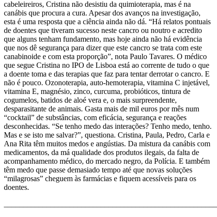
cabeleireiros, Cristina não desistiu da quimioterapia, mas é na
canábis que procura a cura. Apesar dos avanços na investigação,
esta é uma resposta que a ciência ainda não dá. “Há relatos pontuais
de doentes que tiveram sucesso neste cancro ou noutro e acredito
que alguns tenham fundamento, mas hoje ainda não há evidência
que nos dê segurança para dizer que este cancro se trata com este
canabinoide e com esta proporção”, nota Paulo Tavares. O médico
que segue Cristina no IPO de Lisboa está ao corrente de tudo o que
a doente toma e das terapias que faz para tentar derrotar o cancro. E
não é pouco. Ozonoterapia, auto-hemoterapia, vitamina C injetável,
vitamina E, magnésio, zinco, curcuma, probióticos, tintura de
cogumelos, batidos de aloé vera e, o mais surpreendente,
desparasitante de animais. Gasta mais de mil euros por mês num
“cocktail” de substâncias, com eficácia, segurança e reações
desconhecidas. “Se tenho medo das interações? Tenho medo, tenho.
Mas e se isto me salvar?”, questiona. Cristina, Paula, Pedro, Carla e
Ana Rita têm muitos medos e angústias. Da mistura da canábis com
medicamentos, da má qualidade dos produtos ilegais, da falta de
acompanhamento médico, do mercado negro, da Polícia. E também
têm medo que passe demasiado tempo até que novas soluções
“milagrosas” cheguem às farmácias e fiquem acessíveis para os
doentes.
______________________________________________________