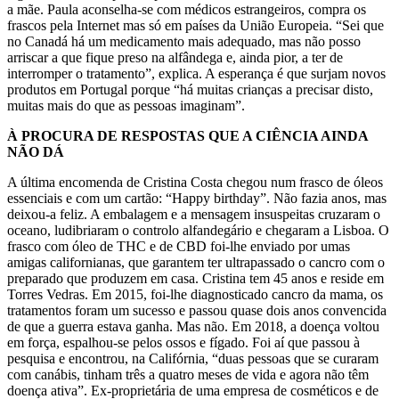
a mãe. Paula aconselha-se com médicos estrangeiros, compra os
frascos pela Internet mas só em países da União Europeia. “Sei que
no Canadá há um medicamento mais adequado, mas não posso
arriscar a que fique preso na alfândega e, ainda pior, a ter de
interromper o tratamento”, explica. A esperança é que surjam novos
produtos em Portugal porque “há muitas crianças a precisar disto,
muitas mais do que as pessoas imaginam”.
À PROCURA DE RESPOSTAS QUE A CIÊNCIA AINDA
NÃO DÁ
A última encomenda de Cristina Costa chegou num frasco de óleos
essenciais e com um cartão: “Happy birthday”. Não fazia anos, mas
deixou-a feliz. A embalagem e a mensagem insuspeitas cruzaram o
oceano, ludibriaram o controlo alfandegário e chegaram a Lisboa. O
frasco com óleo de THC e de CBD foi-lhe enviado por umas
amigas californianas, que garantem ter ultrapassado o cancro com o
preparado que produzem em casa. Cristina tem 45 anos e reside em
Torres Vedras. Em 2015, foi-lhe diagnosticado cancro da mama, os
tratamentos foram um sucesso e passou quase dois anos convencida
de que a guerra estava ganha. Mas não. Em 2018, a doença voltou
em força, espalhou-se pelos ossos e fígado. Foi aí que passou à
pesquisa e encontrou, na Califórnia, “duas pessoas que se curaram
com canábis, tinham três a quatro meses de vida e agora não têm
doença ativa”. Ex-proprietária de uma empresa de cosméticos e de