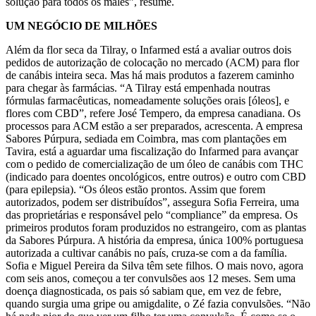
solução para todos os males”, resume.
UM NEGÓCIO DE MILHÕES
Além da flor seca da Tilray, o Infarmed está a avaliar outros dois
pedidos de autorização de colocação no mercado (ACM) para flor
de canábis inteira seca. Mas há mais produtos a fazerem caminho
para chegar às farmácias. “A Tilray está empenhada noutras
fórmulas farmacêuticas, nomeadamente soluções orais [óleos], e
flores com CBD”, refere José Tempero, da empresa canadiana. Os
processos para ACM estão a ser preparados, acrescenta. A empresa
Sabores Púrpura, sediada em Coimbra, mas com plantações em
Tavira, está a aguardar uma fiscalização do Infarmed para avançar
com o pedido de comercialização de um óleo de canábis com THC
(indicado para doentes oncológicos, entre outros) e outro com CBD
(para epilepsia). “Os óleos estão prontos. Assim que forem
autorizados, podem ser distribuídos”, assegura Sofia Ferreira, uma
das proprietárias e responsável pelo “compliance” da empresa. Os
primeiros produtos foram produzidos no estrangeiro, com as plantas
da Sabores Púrpura. A história da empresa, única 100% portuguesa
autorizada a cultivar canábis no país, cruza-se com a da família.
Sofia e Miguel Pereira da Silva têm sete filhos. O mais novo, agora
com seis anos, começou a ter convulsões aos 12 meses. Sem uma
doença diagnosticada, os pais só sabiam que, em vez de febre,
quando surgia uma gripe ou amigdalite, o Zé fazia convulsões. “Não