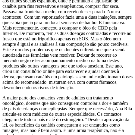
aos clubes sociais espanhóis, onde é permitido a aquisição de
canábis para fins recreativos e terapêuticos, comprar flor seca.
Passava na fronteira a medo, com receio de ser parada. Nunca
aconteceu. Com um vaporizador fazia uma a duas inalações, sempre
que sabia que ia para um local sem casa de banho. E funcionava.
Mais recentemente, começou a comprar o óleo de CBD pela
Internet. De momento, tem as duas doenças controladas e recorre ao
frasco que está no frigorífico apenas em SOS. Mas o óleo nem
sempre é igual e as análises à sua composição são pouco credíveis.
Este é um dos problemas que os doentes enfrentam e que a venda
autorizada nas farmácias vem resolver. Deixar de recorrer ao
mercado negro e ter acompanhamento médico na toma destes
produtos são outras vantagens por que todos anseiam. Este ano,
criou um consultório online para esclarecer e ajudar doentes à
deriva, que usam canábis em patologias sem indicação, tomam doses
acima do recomendado, misturam erva com outros fármacos,
desconhecendo os riscos de interação.
A maior parte dos contactos vem de adultos em tratamento
oncológico, doentes que não conseguem controlar a dor e também
de pais de crianças com epilepsias. Sempre que necessário, Ana Rita
articula-se com médicos de outras especialidades. Os contactos
chegam de todo o país e até do estrangeiro. “Desde a aprovação da
lei, os benefícios da canábis começaram a ser encarados como
milagres, mas não é bem assim. É uma arma terapêutica, não é a