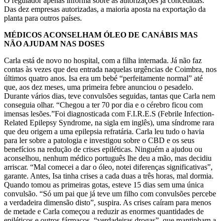
O regulador apenas informa sobre as autorizações já concedidas.
Das dez empresas autorizadas, a maioria aposta na exportação da
planta para outros países.
MÉDICOS ACONSELHAM ÓLEO DE CANÁBIS MAS
NÃO AJUDAM NAS DOSES
Carla está de novo no hospital, com a filha internada. Já não faz
contas às vezes que deu entrada naquelas urgências de Coimbra, nos
últimos quatro anos. Isa era um bebé “perfeitamente normal” até
que, aos dez meses, uma primeira febre anunciou o pesadelo.
Durante vários dias, teve convulsões seguidas, tantas que Carla nem
conseguia olhar. “Chegou a ter 70 por dia e o cérebro ficou com
imensas lesões.”Foi diagnosticada com F.I.R.E.S (Febrile Infection-
Related Epilepsy Syndrome, na sigla em inglês), uma síndrome rara
que deu origem a uma epilepsia refratária. Carla leu tudo o havia
para ler sobre a patologia e investigou sobre o CBD e os seus
benefícios na redução de crises epiléticas. Ninguém a ajudou ou
aconselhou, nenhum médico português lhe deu a mão, mas decidiu
arriscar. “Mal comecei a dar o óleo, notei diferenças significativas”,
garante. Antes, Isa tinha crises a cada duas a três horas, mal dormia.
Quando tomou as primeiras gotas, esteve 15 dias sem uma única
convulsão. “Só um pai que já teve um filho com convulsões percebe
a verdadeira dimensão disto”, suspira. As crises caíram para menos
de metade e Carla começou a reduzir as enormes quantidades de
epiléticos e outros fármacos, “verdadeiras drogas”, que mantinham a