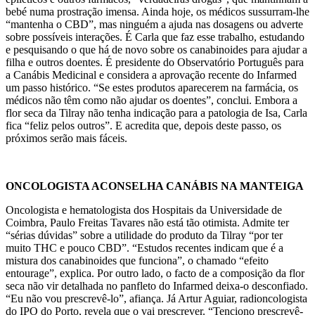
bebé numa prostração imensa. Ainda hoje, os médicos sussurram-lhe
“mantenha o CBD”, mas ninguém a ajuda nas dosagens ou adverte
sobre possíveis interações. É Carla que faz esse trabalho, estudando
e pesquisando o que há de novo sobre os canabinoides para ajudar a
filha e outros doentes. É presidente do Observatório Português para
a Canábis Medicinal e considera a aprovação recente do Infarmed
um passo histórico. “Se estes produtos aparecerem na farmácia, os
médicos não têm como não ajudar os doentes”, conclui. Embora a
flor seca da Tilray não tenha indicação para a patologia de Isa, Carla
fica “feliz pelos outros”. E acredita que, depois deste passo, os
próximos serão mais fáceis.
ONCOLOGISTA ACONSELHA CANÁBIS NA MANTEIGA
Oncologista e hematologista dos Hospitais da Universidade de
Coimbra, Paulo Freitas Tavares não está tão otimista. Admite ter
“sérias dúvidas” sobre a utilidade do produto da Tilray “por ter
muito THC e pouco CBD”. “Estudos recentes indicam que é a
mistura dos canabinoides que funciona”, o chamado “efeito
entourage”, explica. Por outro lado, o facto de a composição da flor
seca não vir detalhada no panfleto do Infarmed deixa-o desconfiado.
“Eu não vou prescrevê-lo”, afiança. Já Artur Aguiar, radioncologista
do IPO do Porto, revela que o vai prescrever. “Tenciono prescrevê-