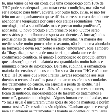
lo, mas temos de ter em conta que uma composição com 18% de
THC pode ser adequada para tratar certas condições, mas não vai
ser a solução para tudo”, adverte. Por outro lado, avisa, se não for
feito um acompanhamento quase diário, corre-se o risco de o doente
abandonar a terapêutica por causa dos efeitos secundários. “Na
oncologia, terá a sua utilidade, mas é preciso muita prudência”,
aconselha. O novo produto é um primeiro passo. Outros serão
necessários para melhorar a resposta aos doentes. A formação dos
profissionais de saúde também terá de aumentar. “A maioria dos
médicos sabe muito pouco sobre o assunto, não é um tema abordado
na formação e devia ser.” Sobre o efeito “entourage”, José Tempero,
da Tilray, diz que se trata de uma teoria que ainda carece de
confirmação científica. Já quanto à composição do produto lembra
que a absorção por via inalatória usa quantidades muito baixas e
minimiza o risco de intoxicação. De resto, sublinha, a esmagadora
maioria dos ensaios clínicos com flor seca são com THC e não com
CBD. Há 30 anos que Paulo Freitas Tavares recomenda aos seus
doentes o recurso à canábis para eliminarem os efeitos secundários
dos tratamentos do cancro, em especial a perda de apetite. “Há
doentes que, se não for a canábis, não conseguem mesmo comer,
ficam desnutridos, impossibilitados de fazerem os tratamentos e
morrem”, garante o oncologista. Alguns fumam erva ou haxixe, mas
“o mais usual é misturarem umas gotas de óleo na manteiga e porém
numas tostas”. Os resultados são rápidos. “Ganham apetite e energia
para aguentarem os tratamentos.” Quando os doentes ou familiares