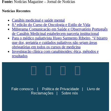
Fonte:
Notícias Magazine – Jornal de Notícias
Notícias Recentes
Canábis medicinal e saúde mental
8.ª edição do Curso de Oncologia e Estilo de Vida
Miligrama Comunicação em Saúde e Observatório Português
de Canábis Medicinal estabelecem parceria institucional
Para o médico paliativista Hugo Sarmento Ribeiro, “é bizarro
que dor, geriatria e cuidados paliativos não sejam áreas
obrigatórias em todos os cursos de medicina
Investigação clínica com canabinoides: ética, métodos e
resultados
Fale conosco
|
Política de Privacidade
|
Livro de
Reclamações
|
Sobre nós