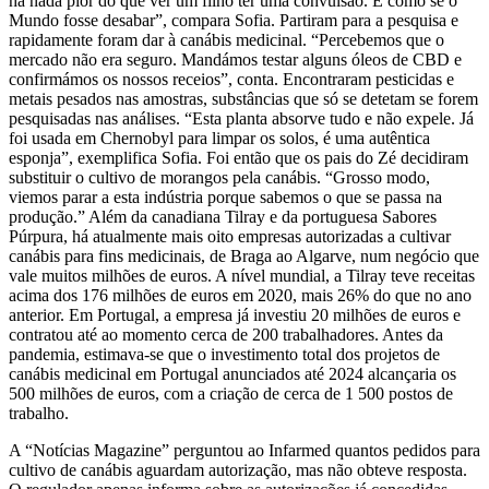
há nada pior do que ver um filho ter uma convulsão. É como se o
Mundo fosse desabar”, compara Sofia. Partiram para a pesquisa e
rapidamente foram dar à canábis medicinal. “Percebemos que o
mercado não era seguro. Mandámos testar alguns óleos de CBD e
confirmámos os nossos receios”, conta. Encontraram pesticidas e
metais pesados nas amostras, substâncias que só se detetam se forem
pesquisadas nas análises. “Esta planta absorve tudo e não expele. Já
foi usada em Chernobyl para limpar os solos, é uma autêntica
esponja”, exemplifica Sofia. Foi então que os pais do Zé decidiram
substituir o cultivo de morangos pela canábis. “Grosso modo,
viemos parar a esta indústria porque sabemos o que se passa na
produção.” Além da canadiana Tilray e da portuguesa Sabores
Púrpura, há atualmente mais oito empresas autorizadas a cultivar
canábis para fins medicinais, de Braga ao Algarve, num negócio que
vale muitos milhões de euros. A nível mundial, a Tilray teve receitas
acima dos 176 milhões de euros em 2020, mais 26% do que no ano
anterior. Em Portugal, a empresa já investiu 20 milhões de euros e
contratou até ao momento cerca de 200 trabalhadores. Antes da
pandemia, estimava-se que o investimento total dos projetos de
canábis medicinal em Portugal anunciados até 2024 alcançaria os
500 milhões de euros, com a criação de cerca de 1 500 postos de
trabalho.
A “Notícias Magazine” perguntou ao Infarmed quantos pedidos para
cultivo de canábis aguardam autorização, mas não obteve resposta.