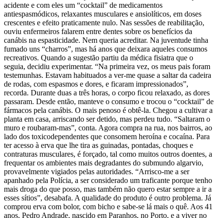
acidente e com eles um “cocktail” de medicamentos
antiespasmódicos, relaxantes musculares e ansiolíticos, em doses
crescentes e efeito praticamente nulo. Nas sessões de reabilitação,
ouviu enfermeiros falarem entre dentes sobre os benefícios da
canábis na espasticidade. Nem queria acreditar. Na juventude tinha
fumado uns “charros”, mas há anos que deixara aqueles consumos
recreativos. Quando a sugestão partiu da médica fisiatra que o
seguia, decidiu experimentar. “Na primeira vez, os meus pais foram
testemunhas. Estavam habituados a ver-me quase a saltar da cadeira
de rodas, com espasmos e dores, e ficaram impressionados”,
recorda. Durante duas a três horas, o corpo ficou relaxado, as dores
passaram. Desde então, manteve o consumo e trocou o “cocktail” de
fármacos pela canábis. O mais penoso é obtê-la. Chegou a cultivar a
planta em casa, arriscando ser detido, mas perdeu tudo. “Saltaram o
muro e roubaram-mas”, conta. Agora compra na rua, nos bairros, ao
lado dos toxicodependentes que consomem heroína e cocaína. Para
ter acesso à erva que lhe tira as guinadas, pontadas, choques e
contraturas musculares, é forçado, tal como muitos outros doentes, a
frequentar os ambientes mais degradantes do submundo algarvio,
provavelmente vigiados pelas autoridades. “Arrisco-me a ser
apanhado pela Polícia, a ser considerado um traficante porque tenho
mais droga do que posso, mas também não quero estar sempre a ir a
esses sítios”, desabafa. A qualidade do produto é outro problema. Já
comprou erva com bolor, com bicho e sabe-se lá mais o quê. Aos 41
anos, Pedro Andrade, nascido em Paranhos, no Porto, e a viver no