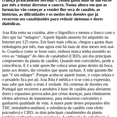
criança praticamente normal. Cristina gasta mais de mil euros
por mês a tentar derrotar o cancro. Numa altura em que as
farmácias vão começar a vender flor seca de canábis, as
histórias, as dificuldades e os medos dos doentes que já
recorrem aos canabinoides para reduzir sintomas e dores
diabólicas.
Ana Rita entra na cozinha, abre o frigorífico e mostra o frasco com o
óleo que faz “milagres”. Aquele líquido amarelo foi adquirido na
Internet por 125 euros. Em fases mais críticas, chegou a gastar duas
embalagens por mês, mas agora está há mais de dois meses sem usá-
lo. Guarda-o como se fosse ouro, embora nunca tenha assistido ao
vivo ao “milagre” do óleo de canabidiol (CBD), um dos principais
componentes da planta de canábis. Quando tem convulsões, perde a
consciência. E é a mãe quem lhe coloca umas gotas dentro da boca,
junto aos dentes, tão cerrados que quase racham. A mãe garante-lhe
que “é um milagre”. Porque acaba-se aquele transe, o corpo relaxa e
o pesadelo fica por ali. Ana Rita é médica e ri-se com a expressão,
mas sabe que tudo o resto é verdade. Há centenas de doentes em
Portugal que recorrem a produtos à base de canábis para aliviarem
dores e espasmos provocados por certas doenças, para eliminarem
efeitos adversos de tratamentos, para reduzirem convulsões e
ganharem qualidade de vida. A maior parte destes preparados têm
THC (tetrahidrocanabinol, a substância da canábis com efeito
psicoativo) e CBD, os dois principais canabinoides da planta