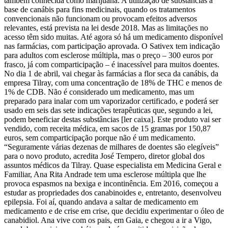
também conhecida como marijuana. A utilização de substâncias à
base de canábis para fins medicinais, quando os tratamentos
convencionais não funcionam ou provocam efeitos adversos
relevantes, está prevista na lei desde 2018. Mas as limitações no
acesso têm sido muitas. Até agora só há um medicamento disponível
nas farmácias, com participação aprovada. O Sativex tem indicação
para adultos com esclerose múltipla, mas o preço – 300 euros por
frasco, já com comparticipação – é inacessível para muitos doentes.
No dia 1 de abril, vai chegar às farmácias a flor seca da canábis, da
empresa Tilray, com uma concentração de 18% de THC e menos de
1% de CDB. Não é considerado um medicamento, mas um
preparado para inalar com um vaporizador certificado, e poderá ser
usado em seis das sete indicações terapêuticas que, segundo a lei,
podem beneficiar destas substâncias [ler caixa]. Este produto vai ser
vendido, com receita médica, em sacos de 15 gramas por 150,87
euros, sem comparticipação porque não é um medicamento.
“Seguramente várias dezenas de milhares de doentes são elegíveis”
para o novo produto, acredita José Tempero, diretor global dos
assuntos médicos da Tilray. Quase especialista em Medicina Geral e
Familiar, Ana Rita Andrade tem uma esclerose múltipla que lhe
provoca espasmos na bexiga e incontinência. Em 2016, começou a
estudar as propriedades dos canabinoides e, entretanto, desenvolveu
epilepsia. Foi aí, quando andava a saltar de medicamento em
medicamento e de crise em crise, que decidiu experimentar o óleo de
canabidiol. Ana vive com os pais, em Gaia, e chegou a ir a Vigo,