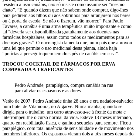
resistem a usar canábis, não só insiste como assume ser “mesmo
chato”. “E quando dizem que não sabem onde comprar, digo-lhes
para pedirem aos filhos ou aos sobrinhos para arranjarem nos bares
ou à porta da escola. Se não o fizerem, vão morrer.” Para Paulo
Tavares, a canábis é uma arma terapêutica muito importante e como
tal “deveria ser disponibilizada gratuitamente aos doentes nas
farmácias hospitalares, assim como todos os medicamentos para as
doenças graves”. O oncologista lamenta que, num país que aprovou
uma lei que permite o uso medicinal desta planta, ainda haja
“polícias a perseguir quem tem dois pés de canábis em casa”.
TROCOU COCKTAIL DE FÁRMACOS POR ERVA
COMPRADA A TRAFICANTES
Pedro Andrade, paraplégico, compra canábis na rua
para aliviar os espasmos e as dores
Verão de 2007. Pedro Andrade tinha 28 anos e era nadador-salvador
num hotel de Vilamoura, no Algarve. Numa manhã, quando se
dirigia para o trabalho, um carro atravessou-se à frente da mota e
interrompeu-lhe o curso normal da vida. Esteve 13 meses internado,
quatro em reabilitação física, e ganhou sequelas para sempre. Ficou
paraplégico, com total ausência de sensibilidade e de movimento nos
membros inferiores. Os espasmos vieram dois a três meses depois do