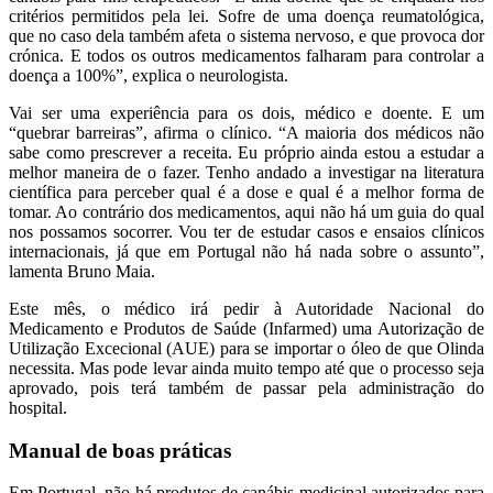
critérios permitidos pela lei. Sofre de uma doença reumatológica,
que no caso dela também afeta o sistema nervoso, e que provoca dor
crónica. E todos os outros medicamentos falharam para controlar a
doença a 100%”, explica o neurologista.
Vai ser uma experiência para os dois, médico e doente. E um
“quebrar barreiras”, afirma o clínico. “A maioria dos médicos não
sabe como prescrever a receita. Eu próprio ainda estou a estudar a
melhor maneira de o fazer. Tenho andado a investigar na literatura
científica para perceber qual é a dose e qual é a melhor forma de
tomar. Ao contrário dos medicamentos, aqui não há um guia do qual
nos possamos socorrer. Vou ter de estudar casos e ensaios clínicos
internacionais, já que em Portugal não há nada sobre o assunto”,
lamenta Bruno Maia.
Este mês, o médico irá pedir à Autoridade Nacional do
Medicamento e Produtos de Saúde (Infarmed) uma Autorização de
Utilização Excecional (AUE) para se importar o óleo de que Olinda
necessita. Mas pode levar ainda muito tempo até que o processo seja
aprovado, pois terá também de passar pela administração do
hospital.
Manual de boas práticas
Em Portugal, não há produtos de canábis medicinal autorizados para