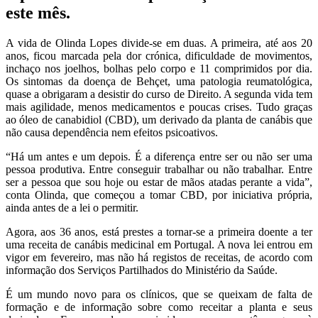
este mês.
A vida de Olinda Lopes divide-se em duas. A primeira, até aos 20
anos, ficou marcada pela dor crónica, dificuldade de movimentos,
inchaço nos joelhos, bolhas pelo corpo e 11 comprimidos por dia.
Os sintomas da doença de Behçet, uma patologia reumatológica,
quase a obrigaram a desistir do curso de Direito. A segunda vida tem
mais agilidade, menos medicamentos e poucas crises. Tudo graças
ao óleo de canabidiol (CBD), um derivado da planta de canábis que
não causa dependência nem efeitos psicoativos.
“Há um antes e um depois. É a diferença entre ser ou não ser uma
pessoa produtiva. Entre conseguir trabalhar ou não trabalhar. Entre
ser a pessoa que sou hoje ou estar de mãos atadas perante a vida”,
conta Olinda, que começou a tomar CBD, por iniciativa própria,
ainda antes de a lei o permitir.
Agora, aos 36 anos, está prestes a tornar-se a primeira doente a ter
uma receita de canábis medicinal em Portugal. A nova lei entrou em
vigor em fevereiro, mas não há registos de receitas, de acordo com
informação dos Serviços Partilhados do Ministério da Saúde.
É um mundo novo para os clínicos, que se queixam de falta de
formação e de informação sobre como receitar a planta e seus