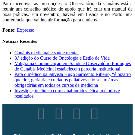
Para incentivar as prescrições, o Observatório da Canábis está a
reunir um conselho médico de apoio que irá criar um manual de
boas práticas. Em novembro, haverá em Lisboa e no Porto uma
conferência que vai incluir formação para clínicos.
Fonte:
Expresso
Notícias Recentes
Canábis medicinal e saúde mental
8.ª edição do Curso de Oncologia e Estilo de Vida
Miligrama Comunicação em Saúde e Observatório Português
de Canábis Medicinal estabelecem parceria institucional
Para o médico paliativista Hugo Sarmento Ribeiro, “é bizarro
que dor, geriatria e cuidados paliativos não sejam áreas
obrigatórias em todos os cursos de medicina
Investigação clínica com canabinoides: ética, métodos e
resultados