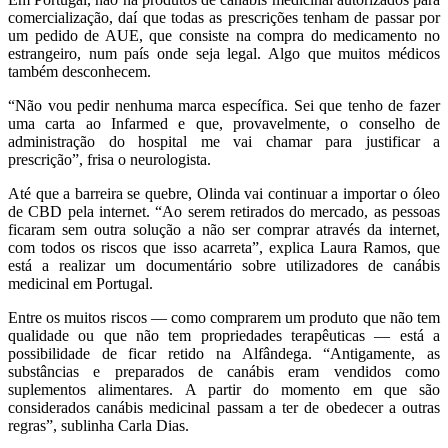
comercialização, daí que todas as prescrições tenham de passar por
um pedido de AUE, que consiste na compra do medicamento no
estrangeiro, num país onde seja legal. Algo que muitos médicos
também desconhecem.
“Não vou pedir nenhuma marca específica. Sei que tenho de fazer
uma carta ao Infarmed e que, provavelmente, o conselho de
administração do hospital me vai chamar para justificar a
prescrição”, frisa o neurologista.
Até que a barreira se quebre, Olinda vai continuar a importar o óleo
de CBD pela internet. “Ao serem retirados do mercado, as pessoas
ficaram sem outra solução a não ser comprar através da internet,
com todos os riscos que isso acarreta”, explica Laura Ramos, que
está a realizar um documentário sobre utilizadores de canábis
medicinal em Portugal.
Entre os muitos riscos — como comprarem um produto que não tem
qualidade ou que não tem propriedades terapêuticas — está a
possibilidade de ficar retido na Alfândega. “Antigamente, as
substâncias e preparados de canábis eram vendidos como
suplementos alimentares. A partir do momento em que são
considerados canábis medicinal passam a ter de obedecer a outras
regras”, sublinha Carla Dias.