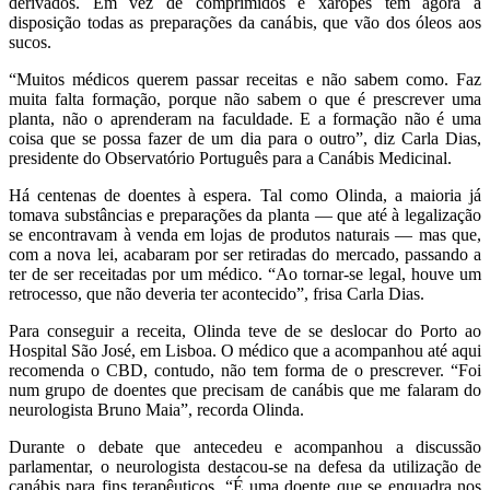
derivados. Em vez de comprimidos e xaropes têm agora à
disposição todas as preparações da canábis, que vão dos óleos aos
sucos.
“Muitos médicos querem passar receitas e não sabem como. Faz
muita falta formação, porque não sabem o que é prescrever uma
planta, não o aprenderam na faculdade. E a formação não é uma
coisa que se possa fazer de um dia para o outro”, diz Carla Dias,
presidente do Observatório Português para a Canábis Medicinal.
Há centenas de doentes à espera. Tal como Olinda, a maioria já
tomava substâncias e preparações da planta — que até à legalização
se encontravam à venda em lojas de produtos naturais — mas que,
com a nova lei, acabaram por ser retiradas do mercado, passando a
ter de ser receitadas por um médico. “Ao tornar-se legal, houve um
retrocesso, que não deveria ter acontecido”, frisa Carla Dias.
Para conseguir a receita, Olinda teve de se deslocar do Porto ao
Hospital São José, em Lisboa. O médico que a acompanhou até aqui
recomenda o CBD, contudo, não tem forma de o prescrever. “Foi
num grupo de doentes que precisam de canábis que me falaram do
neurologista Bruno Maia”, recorda Olinda.
Durante o debate que antecedeu e acompanhou a discussão
parlamentar, o neurologista destacou-se na defesa da utilização de
canábis para fins terapêuticos. “É uma doente que se enquadra nos